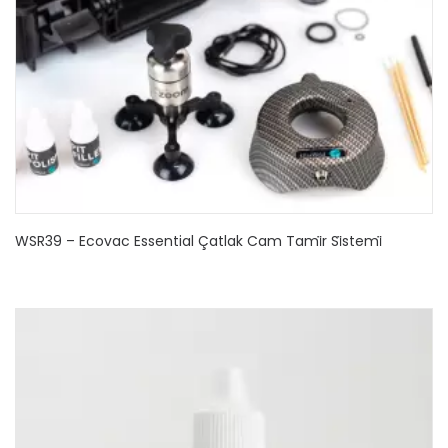
WSR39 – Ecovac Essential Çatlak Cam Tami̇r Si̇stemi̇