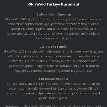
GlasWeld Türkiye Kurumsal
Çatlak Cam Onarımı
GlasWeld, 1982 yılındaki kuruluşundan bu yana pazardaki en iyi ön
cam tamir ekipmanlarını geliştirmek ve patentlemek için sürekli
çalıştı. Bu tamir ekipmanları, endüstrinin ilk renksiz ve renkli
reçinelerini, teknolojik olarak en iyi gelişmiş enjektörlerini ve LED UV
lambalarını içermektedir.
Çizik Cam Tamiri
GlasWeld 2003 yılında, cam çizik onarımına,
Gforce ™
markası adı
altında başladı. Gforce cam yüzeylerindeki çizikleri kaldıran bir
sistemdir. Bu tamir sistemi, neredeyse her türlü camdan derin
çizikleri bile giderir. Bağımsız testler sonucunda çizikleri, camın
optiğini bozmadan ortadan kaldırdığı ispatlanmıştır.
Far Restorasyonu
2011’de GlasWeld,
Gclear ™
Far Restorasyon Sistemini
tanıttı. Bu
sistem uzun ömürlü, dayanıklı bir kaplama sağlayan OEM UV
Kaplama spreyi ve UV Işık sistemi kullanarak, polikarbon farları ilk
günkü haline getirir.
Günümüzde GlasWeld, 50 farklı ülkede temsilciliğe sahiptir ve bağlı