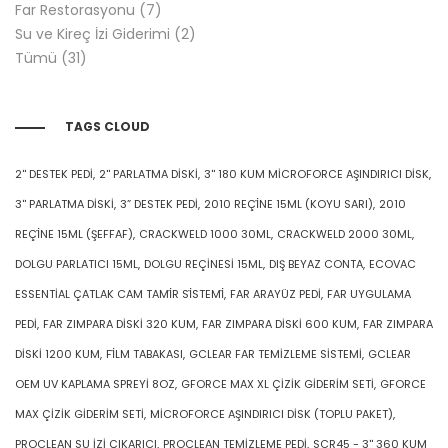
GIDERIM BILEŞENI (CLEARING)
ÇIZIK GIDERIM BILEŞENI (POLISHING)
GlasWeld Türkiye
Hızlı Menü
GlasWeld Türkiye
Hakkımızda
Hizmetlerimiz