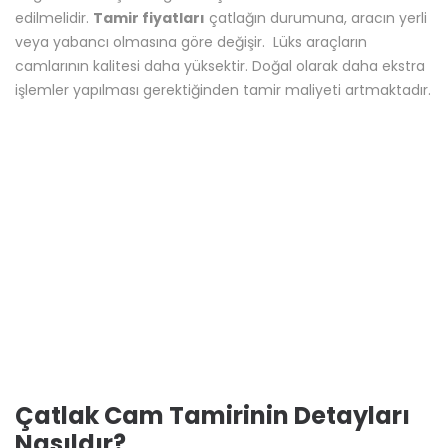
edilmelidir.
Tamir fiyatları
çatlağın durumuna, aracın yerli
veya yabancı olmasına göre değişir. Lüks araçların
camlarının kalitesi daha yüksektir. Doğal olarak daha ekstra
işlemler yapılması gerektiğinden tamir maliyeti artmaktadır.
Çatlak Cam Tamirinin Detayları
Nasıldır?
Cam çatlakları gündeme geldiği zaman son derece can
sıkıcı bir sorun karşımıza çıkmaktadır. Bundan dolayı oto
cam çatlakları ortaya çıktığında ilk akla hemen camın
yenisiyle değiştirilmesi gelmektedir. Oysa camın yenisiyle
değiştirilmesi oldukça maliyetli bir işlemdir. Bunun yerine
çatlak cam tamiri hizmetinden yararlanmak en mantıklı
seçenek olarak karşımıza çıkacaktır. Üstelik son zamanlarda
çatlak camların çok daha başarılı bir şekilde tamir
edildiklerini ifade etmek de mümkün olmaktadır. Bu
noktada çatlak cam tamirinin detaylarını aşağıdaki gibi