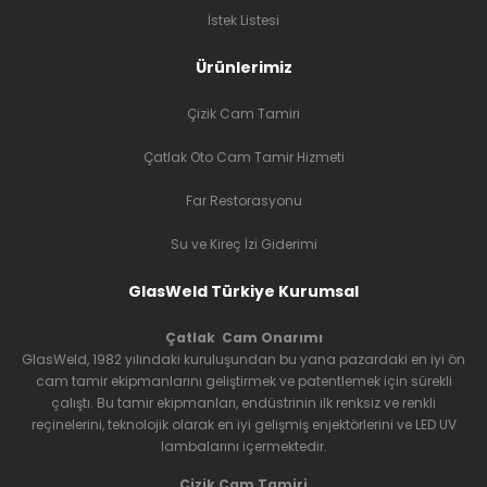
çizikleri bile giderir. Bağımsız testler sonucunda çizikleri, camın
optiğini bozmadan ortadan kaldırdığı ispatlanmıştır.
Far Restorasyonu
2011’de GlasWeld,
Gclear ™
Far Restorasyon Sistemini
tanıttı. Bu
sistem uzun ömürlü, dayanıklı bir kaplama sağlayan OEM UV
Kaplama spreyi ve UV Işık sistemi kullanarak, polikarbon farları ilk
günkü haline getirir.
Günümüzde GlasWeld, 50 farklı ülkede temsilciliğe sahiptir ve bağlı
endüstrilerin önemli firmalarından bir çoğunu müşteri portföyünde
bulundurmaktadır.
© 2020 GlasWeld Türkiye - Designed by GlasWeld Turkey