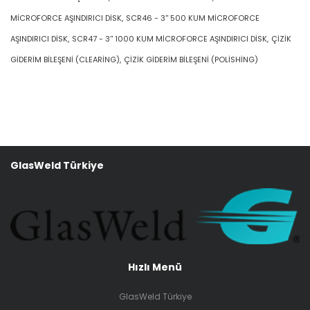
Mağaza
Bayilik
İletişim
Kişisel Verilerin Korunması Aydınlatma Metni
Müşteri Menü
Mağaza
Hesabım
Sepetim
Sipariş Takibi
İstek Listesi
Ürünlerimiz