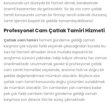
önerilmektedir. Unutmamak gerekir ki profesyonel çatlak
cam tamiri hizmetleri sayesinde, aracınızı hızlı ve doğru bir
şekilde değerlendirmesi mümkün olacaktır. Böylece size
çatlak cam tamiri konusunda doğru çözümleri sunabilmek
de mümkün olacaktır. Ön camlardan yan camlara kadar
pek çok farklı camların tamiri gündeme geldiği zaman
karşımıza son derece titiz bir süreç çıkmaktadır.
Kapsamlı Oto Cam Tamiri Hizmeti
Günümüz itibariyle kapsamlı oto cam tamiri hizmetinin
talebe uygun bir şekilde sunulduğunu rahatlıkla ifade
edebiliriz. Çatlak bir araba camınız varsa, bu sinir bozucu bir
deneyim olabilir. Bazı insanlar kendi araba camlarını tamir
edebileceklerini düşünse de, bunun için bir profesyonel
çağırmanız şiddetle tavsiye edilmektedir. Bir profesyonel
camı hızlı ve verimli bir şekilde onarabilecektir. Bu da
zamandan ve paradan tasarruf etmenizi sağlayacaktır.