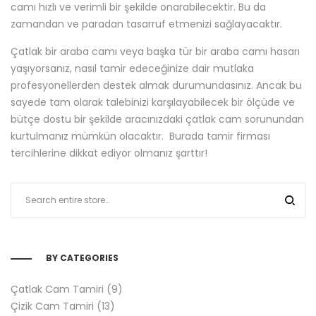
TAGS CLOUD
2'' DESTEK PEDI
2'' PARLATMA DISKI
3'' 180 KUM MICROFORCE AŞINDIRICI DISK
3'' PARLATMA DISKI
3” DESTEK PEDI
2010 REÇİNE 15ML (KOYU SARI)
2010
REÇİNE 15ML (ŞEFFAF)
CRACKWELD 1000 30ML
CRACKWELD 2000 30ML
DOLGU PARLATICI 15ML
DOLGU REÇINESI 15ML
DIŞ BEYAZ CONTA
ECOVAC
ESSENTIAL ÇATLAK CAM TAMİR SİSTEMİ
FAR ARAYÜZ PEDI
FAR UYGULAMA
PEDI
FAR ZIMPARA DISKI 320 KUM
FAR ZIMPARA DISKI 600 KUM
FAR ZIMPARA
DISKI 1200 KUM
FİLM TABAKASI
GCLEAR FAR TEMIZLEME SISTEMI
GCLEAR
OEM UV KAPLAMA SPREYI 8OZ
GFORCE MAX XL ÇIZIK GIDERIM SETI
GFORCE
MAX ÇIZIK GIDERIM SETI
MICROFORCE AŞINDIRICI DISK (TOPLU PAKET)
PROCLEAN SU İZI ÇIKARICI
PROCLEAN TEMIZLEME PEDI
SCR45 - 3'' 360 KUM
MICROFORCE AŞINDIRICI DISK
SCR46 - 3'' 500 KUM MICROFORCE
AŞINDIRICI DISK
SCR47 - 3'' 1000 KUM MICROFORCE AŞINDIRICI DISK
ÇIZIK