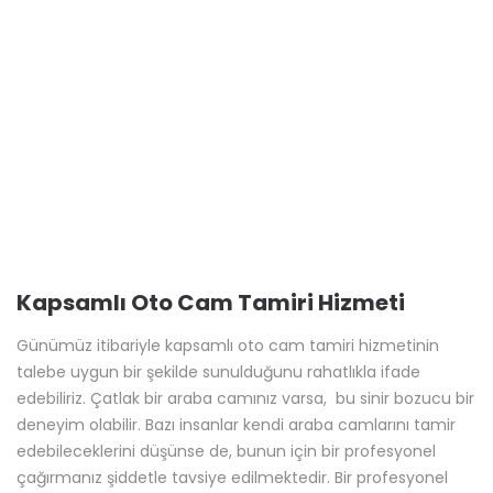
Çatlak bir araba camı veya başka tür bir araba camı hasarı
yaşıyorsanız, nasıl tamir edeceğinize dair mutlaka
profesyonellerden destek almak durumundasınız. Ancak bu
sayede tam olarak talebinizi karşılayabilecek bir ölçüde ve
bütçe dostu bir şekilde aracınızdaki çatlak cam sorunundan
kurtulmanız mümkün olacaktır. Burada tamir firması
tercihlerine dikkat ediyor olmanız şarttır!
BY CATEGORIES
Çatlak Cam Tamiri
(9)
Çizik Cam Tamiri
(13)
Far Restorasyonu
(7)
Su ve Kireç İzi Giderimi
(2)
Tümü
(31)