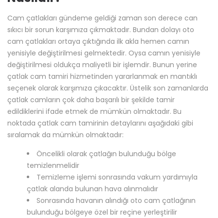
sıralamak da mümkün olmaktadır:
Öncelikli olarak çatlağın bulunduğu bölge
temizlenmelidir
Temizleme işlemi sonrasında vakum yardımıyla
çatlak alanda bulunan hava alınmalıdır
Sonrasında havanın alındığı oto cam çatlağının
bulunduğu bölgeye özel bir reçine yerleştirilir
Burada konulan reçinenin seri bir şekilde
yapışmasını mümkün kılmak için UV lambası kullanılır
Konulan reçine iyice kuruduktan sonra artık UV
lambası kaldırılmalı ve çatlağın bulunduğu alan
temizlenmelidir
Görüldüğü üzere oto cam çatlağı tamiri aşamaları
gündeme geldiği zaman karşımıza son derece hassas bir
süreç çıkar. Bu sürecin başarılı bir şekilde yönetilmesi için
çatlak tamirinde uzman olan bir firmanın tercih edilmesi
şarttır. Ancak bu sayede üst düzeyde bir tamir işleminin