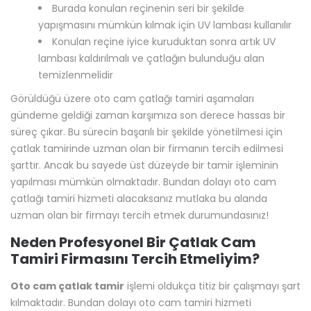
yapılması mümkün olmaktadır. Bundan dolayı oto cam
çatlağı tamiri hizmeti alacaksanız mutlaka bu alanda
uzman olan bir firmayı tercih etmek durumundasınız!
Neden Profesyonel Bir Çatlak Cam
Tamiri Firmasını Tercih Etmeliyim?
Oto cam çatlak tamir
işlemi oldukça titiz bir çalışmayı şart
kılmaktadır. Bundan dolayı oto cam tamiri hizmeti
konusunda üst düzeyde bir hizmet almak, beraberinde
önemli kazanımları da getirecektir. Siz de oto cam çatlak
tamiri konusunda uzman bir firmayı tercih edecek olursanız,
tamir işlemini başarılı bir şekilde tamamlayabilirsiniz!
Profesyonel Cam Çatlak Tamiri Hizmeti
Çatlak cam tamiri
hizmeti gündeme geldiği zaman
karşınıza çok sayıda farklı seçenek çıkacağından burada bu
tarz bir hizmeti almadan önce mutlaka kapsamlı bir
araştırma sürecini yakından takip ediyor olmanız her zaman