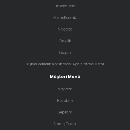
Çizik Cam Tamiri
Çatlak Oto Cam Tamir Hizmeti
Far Restorasyonu
Su ve Kireç İzi Giderimi
GlasWeld Türkiye Kurumsal
Çatlak Cam Onarımı
GlasWeld, 1982 yılındaki kuruluşundan bu yana pazardaki en iyi ön
cam tamir ekipmanlarını geliştirmek ve patentlemek için sürekli
çalıştı. Bu tamir ekipmanları, endüstrinin ilk renksiz ve renkli
reçinelerini, teknolojik olarak en iyi gelişmiş enjektörlerini ve LED UV
lambalarını içermektedir.
Çizik Cam Tamiri
GlasWeld 2003 yılında, cam çizik onarımına,
Gforce ™
markası adı
altında başladı. Gforce cam yüzeylerindeki çizikleri kaldıran bir
sistemdir. Bu tamir sistemi, neredeyse her türlü camdan derin