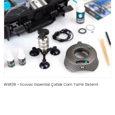
WSR39 – Ecovac Essential Çatlak Cam Tami̇r Si̇stemi̇