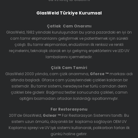
GlasWeld Türkiye Kurumsal
Çatlak Cam Onarımı
GlasWeld, 1982 yılındaki kuruluşundan bu yana pazardaki en iyi ön
cam tamir ekipmanlarını geliştirmek ve patentlemek için sürekli
çalıştı. Bu tamir ekipmanları, endüstrinin ilk renksiz ve renkli
reçinelerini, teknolojik olarak en iyi gelişmiş enjektörlerini ve LED UV
lambalarını içermektedir.
Çizik Cam Tamiri
GlasWeld 2003 yılında, cam çizik onarımına,
Gforce ™
markası adı
altında başladı. Gforce cam yüzeylerindeki çizikleri kaldıran bir
sistemdir. Bu tamir sistemi, neredeyse her türlü camdan derin
çizikleri bile giderir. Bağımsız testler sonucunda çizikleri, camın
optiğini bozmadan ortadan kaldırdığı ispatlanmıştır.
Far Restorasyonu
2011’de GlasWeld,
Gclear ™
Far Restorasyon Sistemini
tanıttı. Bu
sistem uzun ömürlü, dayanıklı bir kaplama sağlayan OEM UV
Kaplama spreyi ve UV Işık sistemi kullanarak, polikarbon farları ilk
günkü haline getirir.