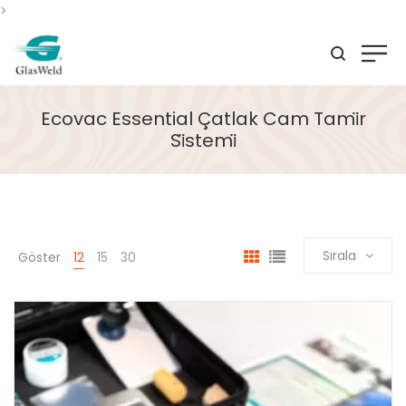
>
Ecovac Essential Çatlak Cam Tami̇r
Si̇stemi̇
Sırala
Göster
12
15
30