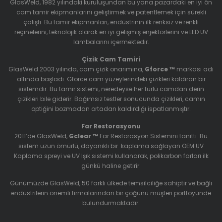
GlasWeld, 1982 yılındaki kuruluşundan bu yana pazardaki en iyi ön
cam tamir ekipmanlarını geliştirmek ve patentlemek için sürekli
çalıştı. Bu tamir ekipmanları, endüstrinin ilk renksiz ve renkli
reçinelerini, teknolojik olarak en iyi gelişmiş enjektörlerini ve LED UV
lambalarını içermektedir.
Çizik Cam Tamiri
GlasWeld 2003 yılında, cam çizik onarımına,
Gforce ™
markası adı
altında başladı. Gforce cam yüzeylerindeki çizikleri kaldıran bir
sistemdir. Bu tamir sistemi, neredeyse her türlü camdan derin
çizikleri bile giderir. Bağımsız testler sonucunda çizikleri, camın
optiğini bozmadan ortadan kaldırdığı ispatlanmıştır.
Far Restorasyonu
2011’de GlasWeld,
Gclear ™
Far Restorasyon Sistemini
tanıttı. Bu
sistem uzun ömürlü, dayanıklı bir kaplama sağlayan OEM UV
Kaplama spreyi ve UV Işık sistemi kullanarak, polikarbon farları ilk
günkü haline getirir.
Günümüzde GlasWeld, 50 farklı ülkede temsilciliğe sahiptir ve bağlı
endüstrilerin önemli firmalarından bir çoğunu müşteri portföyünde
bulundurmaktadır.