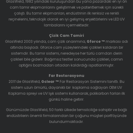
GlasWeld, 1982 yılındaki kuruluşundan bu yana pazardaki en iyi ön
cam tamir ekipmanlarını geliştirmek ve patentlemek için sürekli
çalıştı. Bu tamir ekipmanları, endüstrinin ilk renksiz ve renkli
reçinelerini, teknolojik olarak en iyi gelişmiş enjektörlerini ve LED UV
lambalarını içermektedir.
Çizik Cam Tamiri
GlasWeld 2003 yılında, cam çizik onarımına,
Gforce ™
markası adı
altında başladı. Gforce cam yüzeylerindeki çizikleri kaldıran bir
sistemdir. Bu tamir sistemi, neredeyse her türlü camdan derin
çizikleri bile giderir. Bağımsız testler sonucunda çizikleri, camın
optiğini bozmadan ortadan kaldırdığı ispatlanmıştır.
Far Restorasyonu
2011’de GlasWeld,
Gclear ™
Far Restorasyon Sistemini
tanıttı. Bu
sistem uzun ömürlü, dayanıklı bir kaplama sağlayan OEM UV
Kaplama spreyi ve UV Işık sistemi kullanarak, polikarbon farları ilk
günkü haline getirir.
Günümüzde GlasWeld, 50 farklı ülkede temsilciliğe sahiptir ve bağlı
endüstrilerin önemli firmalarından bir çoğunu müşteri portföyünde
bulundurmaktadır.